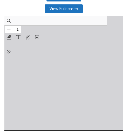
View Fullscreen