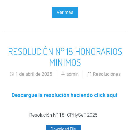
Ver más
RESOLUCIÓN N° 18 HONORARIOS
MINIMOS
1 de abril de 2025
admin
Resoluciones
Descargue la resolución haciendo click aquí
Resolución N° 18- CPHySeT-2025
Download File