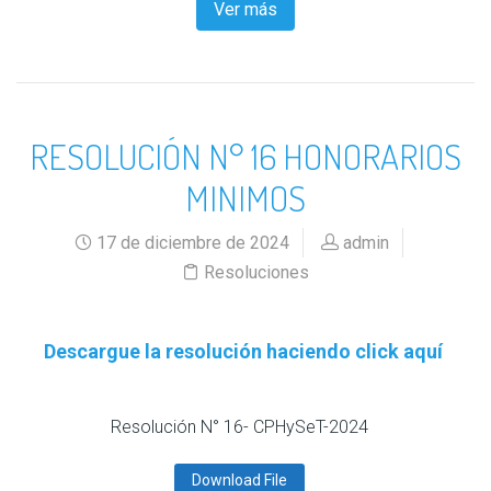
Ver más
RESOLUCIÓN N° 16 HONORARIOS
MINIMOS
17 de diciembre de 2024
admin
Resoluciones
Descargue la resolución haciendo click aquí
Resolución N° 16- CPHySeT-2024
Download File