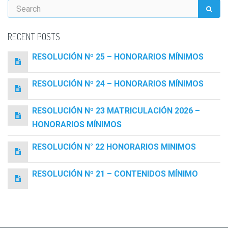
RECENT POSTS
RESOLUCIÓN Nº 25 – HONORARIOS MÍNIMOS
RESOLUCIÓN Nº 24 – HONORARIOS MÍNIMOS
RESOLUCIÓN Nº 23 MATRICULACIÓN 2026 –
HONORARIOS MÍNIMOS
RESOLUCIÓN N° 22 HONORARIOS MINIMOS
RESOLUCIÓN Nº 21 – CONTENIDOS MÍNIMO