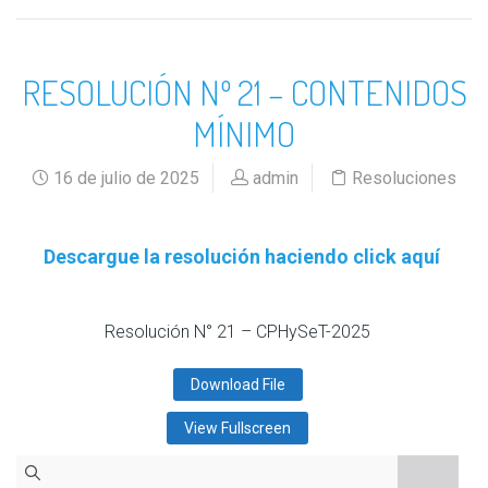
RESOLUCIÓN Nº 21 – CONTENIDOS
MÍNIMO
16 de julio de 2025
admin
Resoluciones
Descargue la resolución haciendo click aquí
Resolución N° 21 – CPHySeT-2025
Download File
View Fullscreen