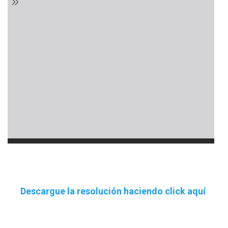
Descargue la resolución haciendo click aquí