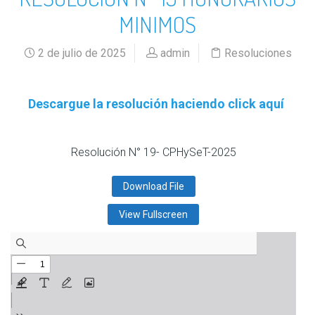
MINIMOS
2 de julio de 2025
admin
Resoluciones
Descargue la resolución haciendo click aquí
Resolución N° 19- CPHySeT-2025
Download File
View Fullscreen