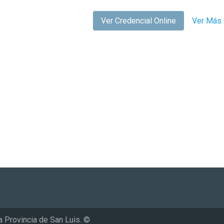
Ver Credencial Online
Ver Más 
a Provincia de San Luis. ©