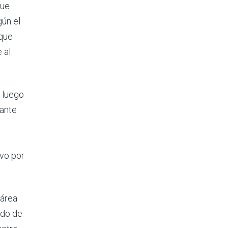
que
gún el
 que
 al
y luego
tante
ivo por
 área
ado de