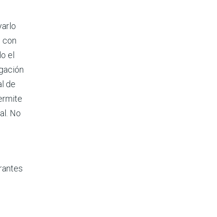
yarlo
o con
do el
agación
l de
ermite
al. No
rantes