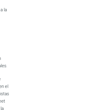
a la
n
les.
e
en el
istas
eet
 la