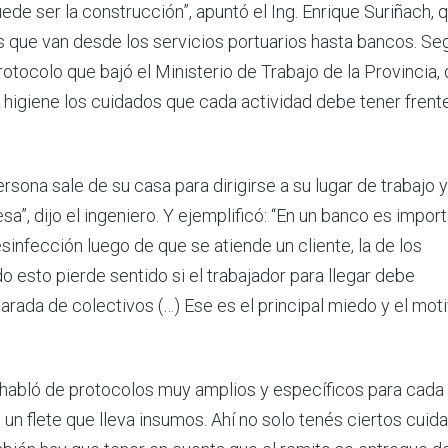
e ser la construcción”, apuntó el Ing. Enrique Suriñach, 
s que van desde los servicios portuarios hasta bancos. Se
rotocolo que bajó el Ministerio de Trabajo de la Provincia,
 higiene los cuidados que cada actividad debe tener frente
sona sale de su casa para dirigirse a su lugar de trabajo 
a”, dijo el ingeniero. Y ejemplificó: “En un banco es impor
esinfección luego de que se atiende un cliente, la de los
o esto pierde sentido si el trabajador para llegar debe
rada de colectivos (…) Ese es el principal miedo y el mot
ue habló de protocolos muy amplios y específicos para cada
 un flete que lleva insumos. Ahí no solo tenés ciertos cuid