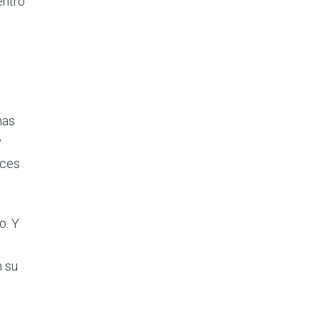
entro
mas
y
nces
o. Y
n su